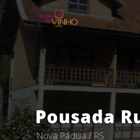
Pousada R
N
o
v
a
P
á
d
u
a
/
R
S