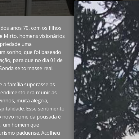
dos anos 70, com os filhos
 e Mirto, homens visionários
opriedade uma
um sonho, que foi baseado
ação, para que no dia 01 de
Sonda se tornasse real.
e a família superasse as
eendimento era reunir as
inhos, muita alegria,
pitalidade. Esse sentimento
 o novo nome da pousada é
o, um homem que
turismo paduense. Acolheu