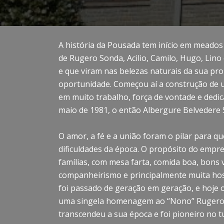
A história da Pousada tem início em meados 
de Rugero Sonda, Acilio, Camilo, Hugo, Lino
e que viram nas belezas naturais da sua pr
oportunidade. Começou aí a construção de 
em muito trabalho, força de vontade e dedic
maio de 1981, o então Albergure Belvedere 
O amor, a fé e a união foram o pilar para qu
dificuldades da época. O propósito do empr
famílias, com mesa farta, comida boa, bons v
companheirismo e principalmente muita hos
foi passado de geração em geração, e hoje
uma singela homenagem ao “Nono” Ruger
transcendeu a sua época e foi pioneiro no 